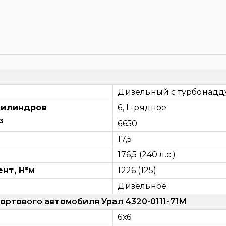
Дизельный с турбонадд
цилиндров
6, L-рядное
3
6650
17,5
176,5 (240 л.с.)
нт, Н*м
1226 (125)
Дизельное
ортового автомобиля Урал 4320-0111-71М
6х6