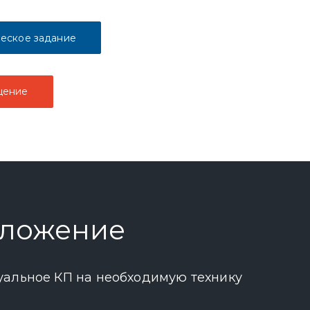
еское задание
щение
дложение
уальное КП на необходимую технику