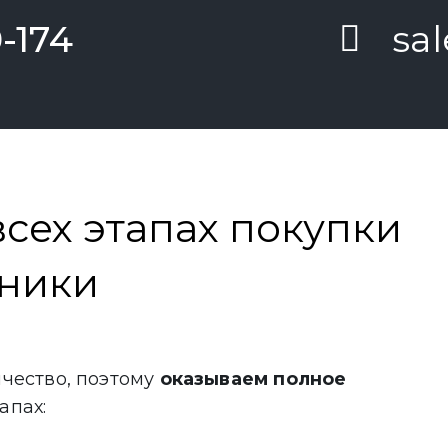
-174
sa
сех этапах покупки
хники
чество, поэтому
оказываем полное
апах: