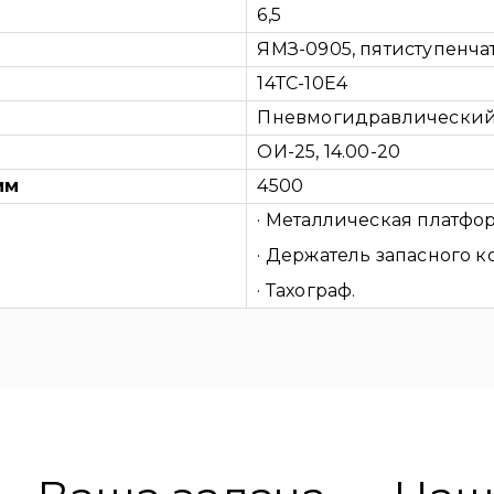
6,5
ЯМЗ-0905, пятиступенча
14ТС-10Е4
Пневмогидравлически
ОИ-25, 14.00-20
мм
4500
· Металлическая платфор
· Держатель запасного к
· Тахограф.