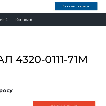
Заказать звонок
ния
Контакты
Л 4320-0111-71М
росу