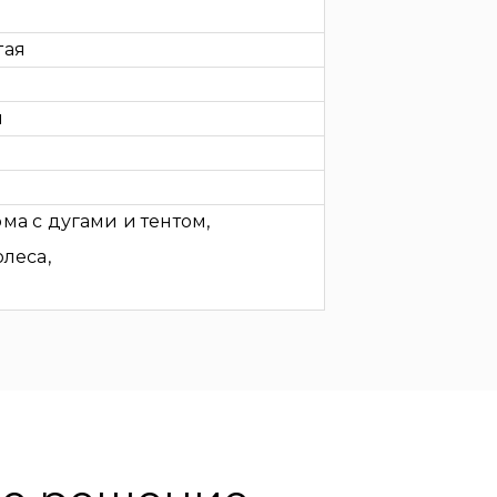
тая
й
ма с дугами и тентом,
олеса,