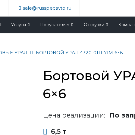
4
sale@russpecavto.ru
Услуги
Покупателям
Отгрузки
Компа
ОВЫЕ УРАЛ
БОРТОВОЙ УРАЛ 4320-0111-71М 6×6
Бортовой УРА
6×6
Цена реализации:
По зап
6,5 т