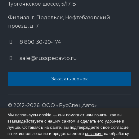
Тургоякское шоссе, 5/17 Б
Филиал: г. Подольск, Нефтебазовский
проезд, д. 7
8 800 30-20-174
sale@russpecavto.ru
Заказать звонок
© 2012-2026, ООО «РусСпецАвто»
Мы используем
cookie
— они помогают нам понять, как вы
Информация на сайте не является публичной
взаимодействуете с нашим сайтом и сделать его удобнее и
офертой. Изображения являются объектом прав
лучше. Оставаясь на сайте, вы подтверждаете свое согласие
интеллектуальной собственности ООО
на их использование и предоставляете
согласие
на обработку